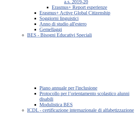
a.s. 2019-20
Erasmus+ Report esperienze
Erasmus+ Active Global Citizenship
Soggiorni linguistici
Anno di studio all'estero
Gemellaggi
BES - Bisogni Educativi Speciali
Piano annuale per l'inclusione
Protocollo per l’orientamento scolastico alunni
disabili
Modulistica BES
ICDL - certificazione internazionale di alfabetizzazione