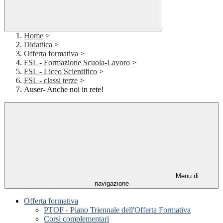
Home
>
Didattica
>
Offerta formativa
>
FSL - Formazione Scuola-Lavoro
>
FSL - Liceo Scientifico
>
FSL - classi terze
>
Auser- Anche noi in rete!
Menu di
navigazione
Offerta formativa
PTOF - Piano Triennale dell'Offerta Formativa
Corsi complementari