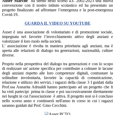
Auser Marche
ha stretto nello scorso a.s. 2002-2023 una nuova
convenzione con il nostro istituto scolastico ed ha
presentato un
progetto finalizzato ad affrontare l’emergenza e la post-emergenza
Covid-19.
GUARDA IL VIDEO SU YOUTUBE
Auser è una associazione di volontariato e di promozione sociale,
impegnata nel favorire l’invecchiamento attivo degli anziani e
valorizzare il loro ruolo nella società.
L' associazione è rivolta in maniera prioritaria agli anziani, ma è
aperta alle relazioni di dialogo tra generazioni, nazionalità, culture
diverse.
Proprio nella prospettiva del dialogo tra generazioni e con lo scopo
di realizzare
un' azione specifica per contribuire
a colmare le lacune
degli anziani rispetto alle loro competenze digitali, contrastare la
solitudine involontaria, favorire la capacità di comunicazione,
relazione e utilizzo dei servizi, i ragazzi della classe 3 I guidati dalla
Prof.ssa Annarita Adrualdi hanno partecipato ad un progetto che li
ha visti partecipi prima in classe e poi successivamente direttamente
nei luoghi in cui l'associazione è attiva. Il progetto non si è concluso
nello scorso anno e continuerà nell'anno in corso in cui i ragazzi
saranno guidati dal Prof. Gino Cecchini.