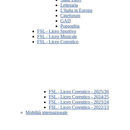
Letteraria
L'Italia in Europa
Cineforum
GAD
Popsophia
FSL - Liceo Sportivo
FSL - Liceo Musicale
FSL - Liceo Coreutico
FSL - Liceo Coreutico - 2025/26
FSL - Liceo Coreutico - 2024/25
FSL - Liceo Coreutico - 2023/24
FSL - Liceo Coreutico - 2022/23
Mobilità internazionale