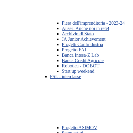
Fiera dell'imprenditoria - 2023-24
Auser- Anche noi in rete!
Archivio di Stato
JA Junior Achievement
Progetti Confindustria
Progetto FAI
Banca Intesa-Z Lab
Banca Credit Agricole
Robotica - DOBOT
Start up weekend
FSL - interclasse
Progetto ASIMOV
Stage estivi