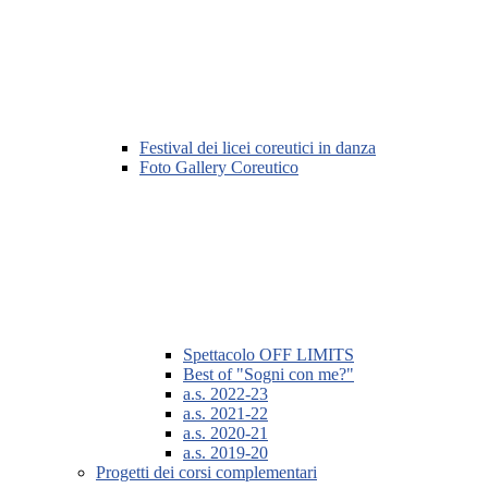
Festival dei licei coreutici in danza
Foto Gallery Coreutico
Spettacolo OFF LIMITS
Best of "Sogni con me?"
a.s. 2022-23
a.s. 2021-22
a.s. 2020-21
a.s. 2019-20
Progetti dei corsi complementari