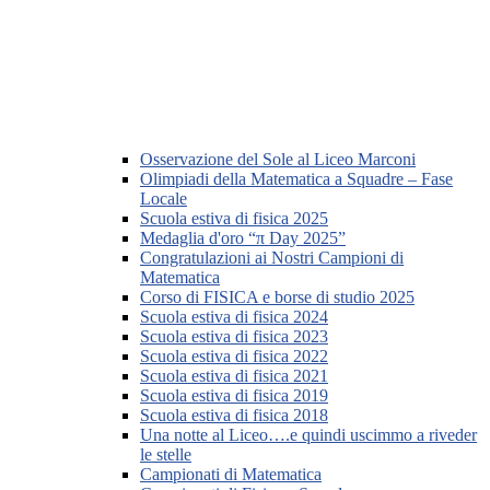
Osservazione del Sole al Liceo Marconi
Olimpiadi della Matematica a Squadre – Fase
Locale
Scuola estiva di fisica 2025
Medaglia d'oro “π Day 2025”
Congratulazioni ai Nostri Campioni di
Matematica
Corso di FISICA e borse di studio 2025
Scuola estiva di fisica 2024
Scuola estiva di fisica 2023
Scuola estiva di fisica 2022
Scuola estiva di fisica 2021
Scuola estiva di fisica 2019
Scuola estiva di fisica 2018
Una notte al Liceo….e quindi uscimmo a riveder
le stelle
Campionati di Matematica