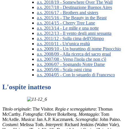
a.s. 2018/19 - Somewhere Over The Wall
a.s. 2017/18 - Destinazione Buenos Aires
a.s. 2016/17 - Brothers and sisters
a.s. 2015/16 - The Beauty in the Beast
a.s. 2014/15 - Cherry Tree Lane
a.s. 2013/14 - Le mille e una notte
a.s. 2012/13 - Il vento degli anni sessanta
a.s. 2011/12 - Sulla cima dell'Olimpo
a.s. 2010/11 - Un'unica realtà
a.s. 2009/10 - Un burattino di nome Pinocchio
a.s. 2008/09 - Alla ricerca del sacro graal
a.s. 2007/08 - Verso l'isola che non c'è
a.s. 2006/07 - Sognando Notre Dame
a.s. 2005/06 - Scala ogni cima
a.s. 2004/05 - Con lo sguardo di Francesco
L'ospite inatteso
Titolo originale
: The Visitor.
Regia e sceneggiatura
: Thomas
McCarthy.
Fotografia
: Oliver Bokelberg.
Montaggio
: Tom
McArdle.
Musica
: Jan A.P. Kaczmarek.
Scenografia
: John Paino.
Costumi
: Melissa Toth.
Interpreti
: Richard Jenkins (Walter Vale),