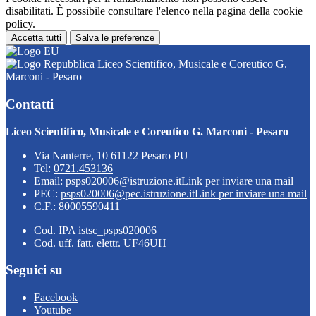
disabilitati. È possibile consultare l'elenco nella pagina della cookie
policy.
Accetta tutti
Salva le preferenze
Liceo Scientifico, Musicale e Coreutico G.
Marconi - Pesaro
Contatti
Liceo Scientifico, Musicale e Coreutico G. Marconi - Pesaro
Via Nanterre, 10 61122 Pesaro PU
Tel:
0721.453136
Email:
psps020006@istruzione.it
Link per inviare una mail
PEC:
psps020006@pec.istruzione.it
Link per inviare una mail
C.F.: 80005590411
Cod. IPA istsc_psps020006
Cod. uff. fatt. elettr. UF46UH
Seguici su
Facebook
Youtube