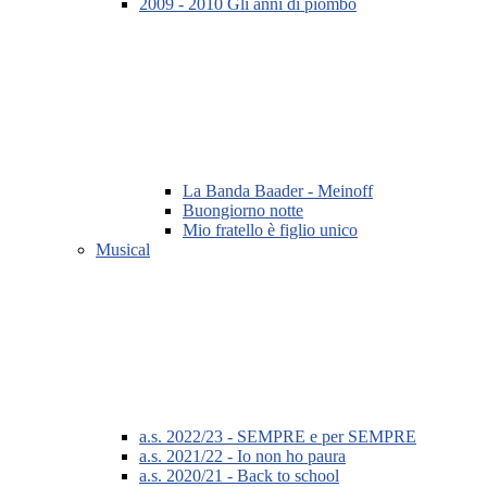
2009 - 2010 Gli anni di piombo
La Banda Baader - Meinoff
Buongiorno notte
Mio fratello è figlio unico
Musical
a.s. 2022/23 - SEMPRE e per SEMPRE
a.s. 2021/22 - Io non ho paura
a.s. 2020/21 - Back to school