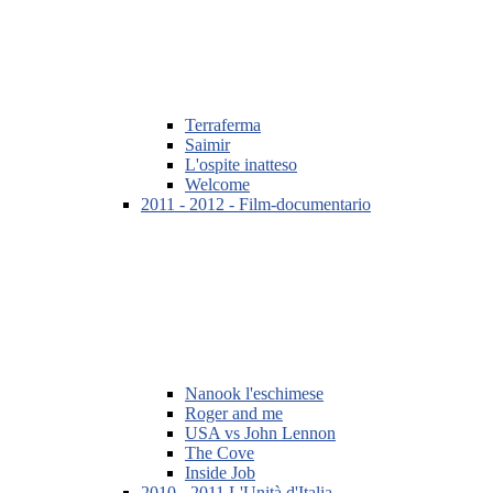
Terraferma
Saimir
L'ospite inatteso
Welcome
2011 - 2012 - Film-documentario
Nanook l'eschimese
Roger and me
USA vs John Lennon
The Cove
Inside Job
2010 - 2011 L'Unità d'Italia