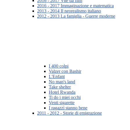
2016 - 2017 Vite da film
2016 - 2017 Immaginazione e matematica
2013 - 2014 Il neorealismo italiano
2012 - 2013 La famiglia - Guerre moderne
I 400 colpi
Valzer con Bashir
L'Enfant
No man's land
Take shelter
Hotel Rwanda
Ti do i miei occhi
Venti sigarette
I ragazzi stanno bene
2011 - 2012 - Storie di emigrazione