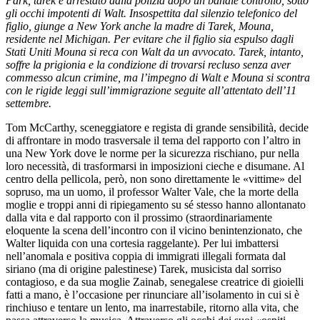
Park, tarek è arrestato dalla polizia dopo un banale controllo, sotto
gli occhi impotenti di Walt. Insospettita dal silenzio telefonico del
figlio, giunge a New York anche la madre di Tarek, Mouna,
residente nel Michigan. Per evitare che il figlio sia espulso dagli
Stati Uniti Mouna si reca con Walt da un avvocato. Tarek, intanto,
soffre la prigionia e la condizione di trovarsi recluso senza aver
commesso alcun crimine, ma l’impegno di Walt e Mouna si scontra
con le rigide leggi sull’immigrazione seguite all’attentato dell’11
settembre.
Tom McCarthy, sceneggiatore e regista di grande sensibilità, decide
di affrontare in modo trasversale il tema del rapporto con l’altro in
una New York dove le norme per la sicurezza rischiano, pur nella
loro necessità, di trasformarsi in imposizioni cieche e disumane. Al
centro della pellicola, però, non sono direttamente le «vittime» del
sopruso, ma un uomo, il professor Walter Vale, che la morte della
moglie e troppi anni di ripiegamento su sé stesso hanno allontanato
dalla vita e dal rapporto con il prossimo (straordinariamente
eloquente la scena dell’incontro con il vicino benintenzionato, che
Walter liquida con una cortesia raggelante). Per lui imbattersi
nell’anomala e positiva coppia di immigrati illegali formata dal
siriano (ma di origine palestinese) Tarek, musicista dal sorriso
contagioso, e da sua moglie Zainab, senegalese creatrice di gioielli
fatti a mano, è l’occasione per rinunciare all’isolamento in cui si è
rinchiuso e tentare un lento, ma inarrestabile, ritorno alla vita, che