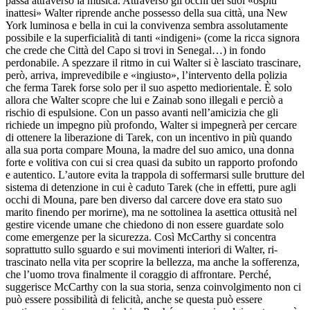
passa attraverso la musica. Attraverso gli occhi dei suoi «ospiti
inattesi» Walter riprende anche possesso della sua città, una New
York luminosa e bella in cui la convivenza sembra assolutamente
possibile e la superficialità di tanti «indigeni» (come la ricca signora
che crede che Città del Capo si trovi in Senegal…) in fondo
perdonabile. A spezzare il ritmo in cui Walter si è lasciato trascinare,
però, arriva, imprevedibile e «ingiusto», l’intervento della polizia
che ferma Tarek forse solo per il suo aspetto mediorientale. È solo
allora che Walter scopre che lui e Zainab sono illegali e perciò a
rischio di espulsione. Con un passo avanti nell’amicizia che gli
richiede un impegno più profondo, Walter si impegnerà per cercare
di ottenere la liberazione di Tarek, con un incentivo in più quando
alla sua porta compare Mouna, la madre del suo amico, una donna
forte e volitiva con cui si crea quasi da subito un rapporto profondo
e autentico. L’autore evita la trappola di soffermarsi sulle brutture del
sistema di detenzione in cui è caduto Tarek (che in effetti, pure agli
occhi di Mouna, pare ben diverso dal carcere dove era stato suo
marito finendo per morirne), ma ne sottolinea la asettica ottusità nel
gestire vicende umane che chiedono di non essere guardate solo
come emergenze per la sicurezza. Così McCarthy si concentra
soprattutto sullo sguardo e sui movimenti interiori di Walter, ri-
trascinato nella vita per scoprire la bellezza, ma anche la sofferenza,
che l’uomo trova finalmente il coraggio di affrontare. Perché,
suggerisce McCarthy con la sua storia, senza coinvolgimento non ci
può essere possibilità di felicità, anche se questa può essere