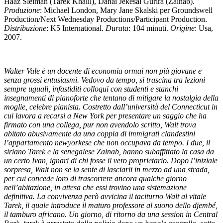
Haaz Sleiman (Tarek Khalil), Danai Jekesai Gurira (Zainab).
Produzione
: Michael London, Mary Jane Skalski per Groundswell
Production/Next Wednesday Productions/Participant Production.
Distribuzione
: K5 International.
Durata
: 104 minuti.
Origine
: Usa,
2007.
Walter Vale è un docente di economia ormai non più giovane e
senza grossi entusiasmi. Vedovo da tempo, si trascina tra lezioni
sempre uguali, infastiditi colloqui con studenti e stanchi
insegnamenti di pianoforte che tentano di mitigare la nostalgia della
moglie, celebre pianista. Costretto dall’università del Connecticut in
cui lavora a recarsi a New York per presentare un saggio che ha
firmato con una collega, pur non avendolo scritto, Walt trova
abitato abusivamente da una coppia di immigrati clandestini
l’appartamento newyorkese che non occupava da tempo. I due, il
siriano Tarek e la senegalese Zainab, hanno subaffittato la casa da
un certo Ivan, ignari di chi fosse il vero proprietario. Dopo l’iniziale
sorpresa, Walt non se la sente di lasciarli in mezzo ad una strada,
per cui concede loro di trascorrere ancora qualche giorno
nell’abitazione, in attesa che essi trovino una sistemazione
definitiva. La convivenza però avvicina il taciturno Walt al vitale
Tarek, il quale introduce il maturo professore al suono dello djembé,
il tamburo africano. Un giorno, di ritorno da una session in Central