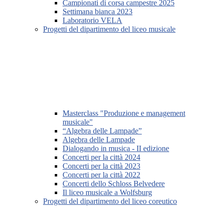
Campionati di corsa campestre 2025
Settimana bianca 2023
Laboratorio VELA
Progetti del dipartimento del liceo musicale
Masterclass "Produzione e management
musicale"
“Algebra delle Lampade”
Algebra delle Lampade
Dialogando in musica - II edizione
Concerti per la città 2024
Concerti per la città 2023
Concerti per la città 2022
Concerti dello Schloss Belvedere
Il liceo musicale a Wolfsburg
Progetti del dipartimento del liceo coreutico