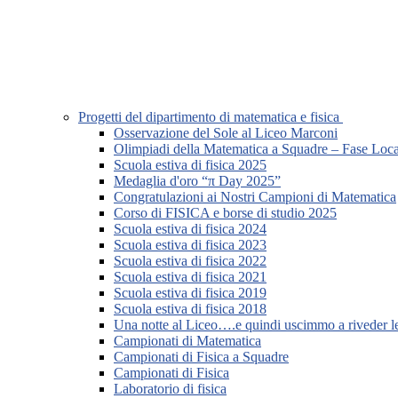
Progetti del dipartimento di matematica e fisica
Osservazione del Sole al Liceo Marconi
Olimpiadi della Matematica a Squadre – Fase Loca
Scuola estiva di fisica 2025
Medaglia d'oro “π Day 2025”
Congratulazioni ai Nostri Campioni di Matematica
Corso di FISICA e borse di studio 2025
Scuola estiva di fisica 2024
Scuola estiva di fisica 2023
Scuola estiva di fisica 2022
Scuola estiva di fisica 2021
Scuola estiva di fisica 2019
Scuola estiva di fisica 2018
Una notte al Liceo….e quindi uscimmo a riveder le
Campionati di Matematica
Campionati di Fisica a Squadre
Campionati di Fisica
Laboratorio di fisica