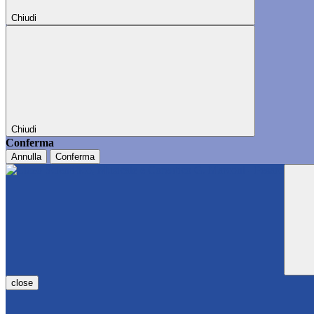
Chiudi
Chiudi
Conferma
Annulla
Conferma
close