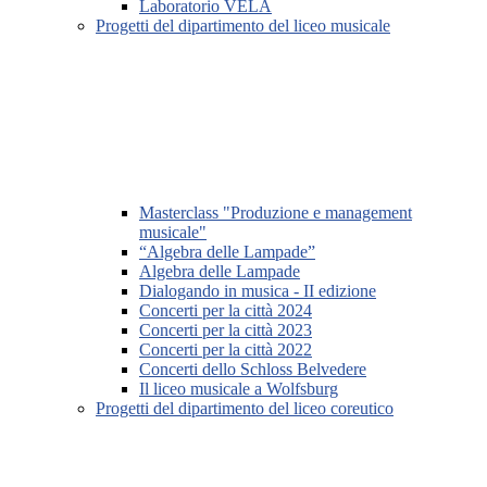
Laboratorio VELA
Progetti del dipartimento del liceo musicale
Masterclass "Produzione e management
musicale"
“Algebra delle Lampade”
Algebra delle Lampade
Dialogando in musica - II edizione
Concerti per la città 2024
Concerti per la città 2023
Concerti per la città 2022
Concerti dello Schloss Belvedere
Il liceo musicale a Wolfsburg
Progetti del dipartimento del liceo coreutico