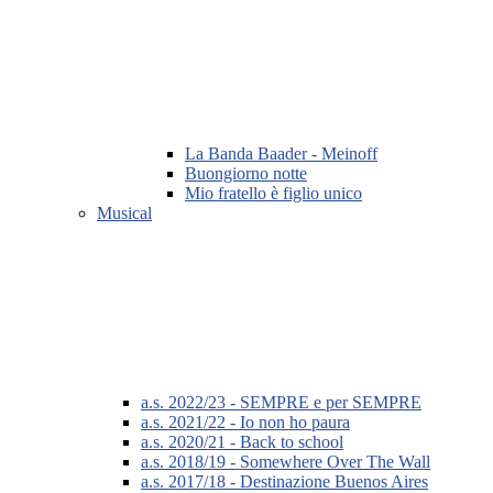
La Banda Baader - Meinoff
Buongiorno notte
Mio fratello è figlio unico
Musical
a.s. 2022/23 - SEMPRE e per SEMPRE
a.s. 2021/22 - Io non ho paura
a.s. 2020/21 - Back to school
a.s. 2018/19 - Somewhere Over The Wall
a.s. 2017/18 - Destinazione Buenos Aires