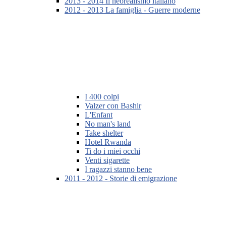
2013 - 2014 Il neorealismo italiano
2012 - 2013 La famiglia - Guerre moderne
I 400 colpi
Valzer con Bashir
L'Enfant
No man's land
Take shelter
Hotel Rwanda
Ti do i miei occhi
Venti sigarette
I ragazzi stanno bene
2011 - 2012 - Storie di emigrazione