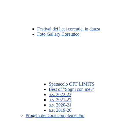
Festival dei licei coreutici in danza
Foto Gallery Coreutico
Spettacolo OFF LIMITS
Best of "Sogni con me?"
a.s. 2022-23
a.s. 2021-22
a.s. 2020-21
a.s. 2019-20
Progetti dei corsi complementari