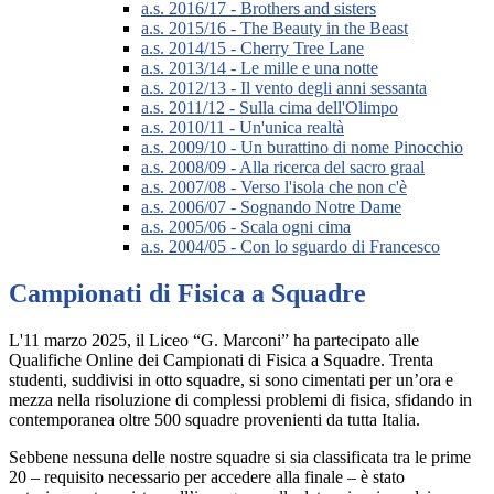
a.s. 2016/17 - Brothers and sisters
a.s. 2015/16 - The Beauty in the Beast
a.s. 2014/15 - Cherry Tree Lane
a.s. 2013/14 - Le mille e una notte
a.s. 2012/13 - Il vento degli anni sessanta
a.s. 2011/12 - Sulla cima dell'Olimpo
a.s. 2010/11 - Un'unica realtà
a.s. 2009/10 - Un burattino di nome Pinocchio
a.s. 2008/09 - Alla ricerca del sacro graal
a.s. 2007/08 - Verso l'isola che non c'è
a.s. 2006/07 - Sognando Notre Dame
a.s. 2005/06 - Scala ogni cima
a.s. 2004/05 - Con lo sguardo di Francesco
Campionati di Fisica a Squadre
L'11 marzo 2025, il Liceo “G. Marconi” ha partecipato alle
Qualifiche Online dei Campionati di Fisica a Squadre. Trenta
studenti, suddivisi in otto squadre, si sono cimentati per un’ora e
mezza nella risoluzione di complessi problemi di fisica, sfidando in
contemporanea oltre 500 squadre provenienti da tutta Italia.
Sebbene nessuna delle nostre squadre si sia classificata tra le prime
20 – requisito necessario per accedere alla finale – è stato