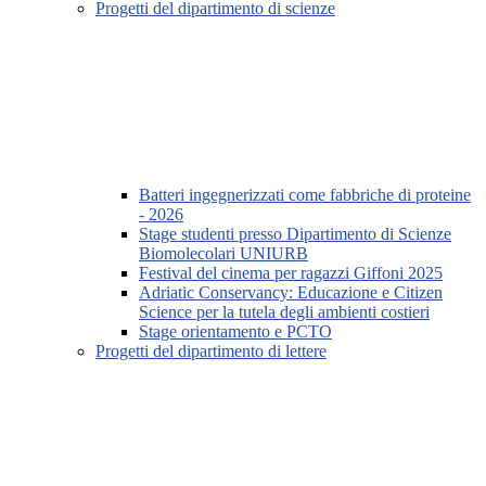
Progetti del dipartimento di scienze
Batteri ingegnerizzati come fabbriche di proteine
- 2026
Stage studenti presso Dipartimento di Scienze
Biomolecolari UNIURB
Festival del cinema per ragazzi Giffoni 2025
Adriatic Conservancy: Educazione e Citizen
Science per la tutela degli ambienti costieri
Stage orientamento e PCTO
Progetti del dipartimento di lettere