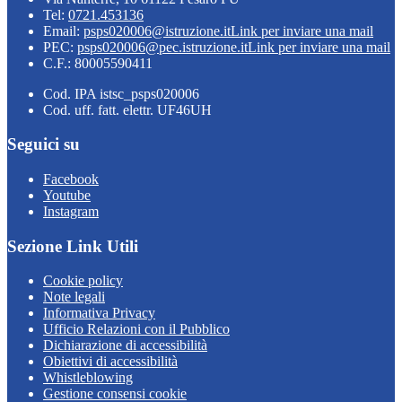
Tel:
0721.453136
Email:
psps020006@istruzione.it
Link per inviare una mail
PEC:
psps020006@pec.istruzione.it
Link per inviare una mail
C.F.: 80005590411
Cod. IPA istsc_psps020006
Cod. uff. fatt. elettr. UF46UH
Seguici su
Facebook
Youtube
Instagram
Sezione Link Utili
Cookie policy
Note legali
Informativa Privacy
Ufficio Relazioni con il Pubblico
Dichiarazione di accessibilità
Obiettivi di accessibilità
Whistleblowing
Gestione consensi cookie