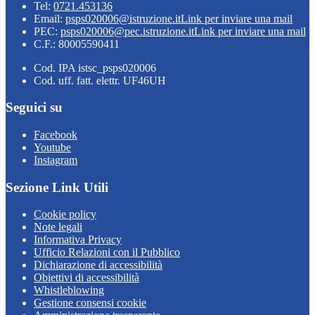
Tel:
0721.453136
Email:
psps020006@istruzione.it
Link per inviare una mail
PEC:
psps020006@pec.istruzione.it
Link per inviare una mail
C.F.: 80005590411
Cod. IPA istsc_psps020006
Cod. uff. fatt. elettr. UF46UH
Seguici su
Facebook
Youtube
Instagram
Sezione Link Utili
Cookie policy
Note legali
Informativa Privacy
Ufficio Relazioni con il Pubblico
Dichiarazione di accessibilità
Obiettivi di accessibilità
Whistleblowing
Gestione consensi cookie