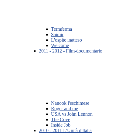
Terraferma
Saimir
L'ospite inatteso
Welcome
2011 - 2012 - Film-documentario
Nanook l'eschimese
Roger and me
USA vs John Lennon
The Cove
Inside Job
2010 - 2011 L'Unità d'Italia