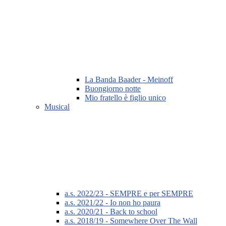
La Banda Baader - Meinoff
Buongiorno notte
Mio fratello è figlio unico
Musical
a.s. 2022/23 - SEMPRE e per SEMPRE
a.s. 2021/22 - Io non ho paura
a.s. 2020/21 - Back to school
a.s. 2018/19 - Somewhere Over The Wall