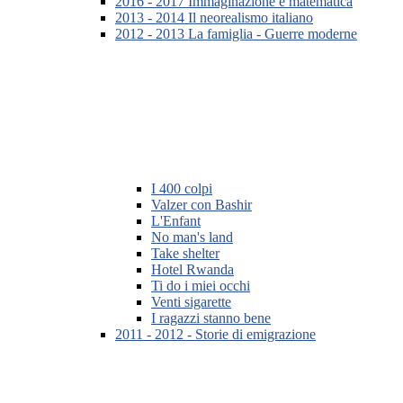
2016 - 2017 Immaginazione e matematica
2013 - 2014 Il neorealismo italiano
2012 - 2013 La famiglia - Guerre moderne
I 400 colpi
Valzer con Bashir
L'Enfant
No man's land
Take shelter
Hotel Rwanda
Ti do i miei occhi
Venti sigarette
I ragazzi stanno bene
2011 - 2012 - Storie di emigrazione