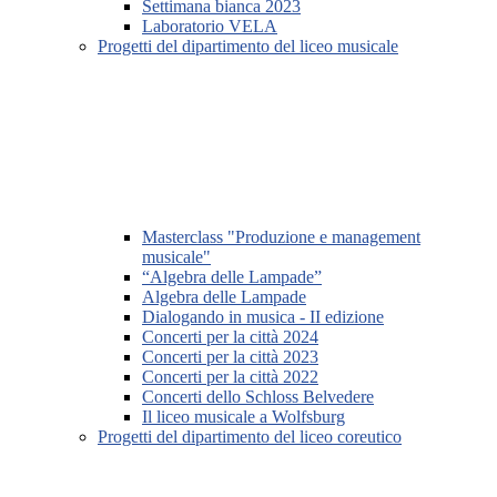
Settimana bianca 2023
Laboratorio VELA
Progetti del dipartimento del liceo musicale
Masterclass "Produzione e management
musicale"
“Algebra delle Lampade”
Algebra delle Lampade
Dialogando in musica - II edizione
Concerti per la città 2024
Concerti per la città 2023
Concerti per la città 2022
Concerti dello Schloss Belvedere
Il liceo musicale a Wolfsburg
Progetti del dipartimento del liceo coreutico