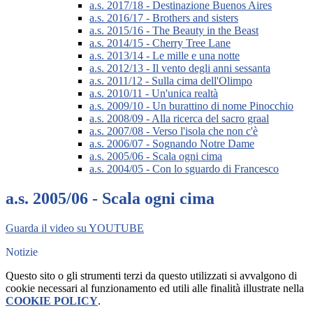
a.s. 2017/18 - Destinazione Buenos Aires
a.s. 2016/17 - Brothers and sisters
a.s. 2015/16 - The Beauty in the Beast
a.s. 2014/15 - Cherry Tree Lane
a.s. 2013/14 - Le mille e una notte
a.s. 2012/13 - Il vento degli anni sessanta
a.s. 2011/12 - Sulla cima dell'Olimpo
a.s. 2010/11 - Un'unica realtà
a.s. 2009/10 - Un burattino di nome Pinocchio
a.s. 2008/09 - Alla ricerca del sacro graal
a.s. 2007/08 - Verso l'isola che non c'è
a.s. 2006/07 - Sognando Notre Dame
a.s. 2005/06 - Scala ogni cima
a.s. 2004/05 - Con lo sguardo di Francesco
a.s. 2005/06 - Scala ogni cima
Guarda il video su YOUTUBE
Notizie
Questo sito o gli strumenti terzi da questo utilizzati si avvalgono di
cookie necessari al funzionamento ed utili alle finalità illustrate nella
COOKIE POLICY
.