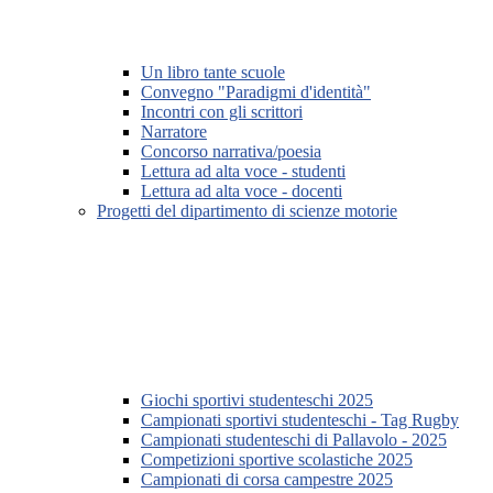
Un libro tante scuole
Convegno "Paradigmi d'identità"
Incontri con gli scrittori
Narratore
Concorso narrativa/poesia
Lettura ad alta voce - studenti
Lettura ad alta voce - docenti
Progetti del dipartimento di scienze motorie
Giochi sportivi studenteschi 2025
Campionati sportivi studenteschi - Tag Rugby
Campionati studenteschi di Pallavolo - 2025
Competizioni sportive scolastiche 2025
Campionati di corsa campestre 2025