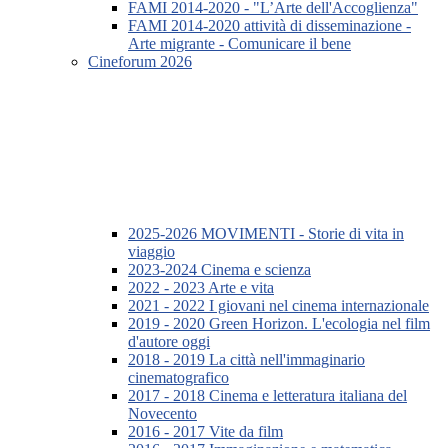
FAMI 2014-2020 - "L’Arte dell'Accoglienza"
FAMI 2014-2020 attività di disseminazione -
Arte migrante - Comunicare il bene
Cineforum 2026
2025-2026 MOVIMENTI - Storie di vita in
viaggio
2023-2024 Cinema e scienza
2022 - 2023 Arte e vita
2021 - 2022 I giovani nel cinema internazionale
2019 - 2020 Green Horizon. L'ecologia nel film
d'autore oggi
2018 - 2019 La città nell'immaginario
cinematografico
2017 - 2018 Cinema e letteratura italiana del
Novecento
2016 - 2017 Vite da film