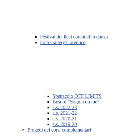
Festival dei licei coreutici in danza
Foto Gallery Coreutico
Spettacolo OFF LIMITS
Best of "Sogni con me?"
a.s. 2022-23
a.s. 2021-22
a.s. 2020-21
a.s. 2019-20
Progetti dei corsi complementari