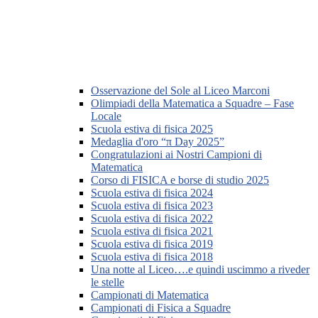
Osservazione del Sole al Liceo Marconi
Olimpiadi della Matematica a Squadre – Fase
Locale
Scuola estiva di fisica 2025
Medaglia d'oro “π Day 2025”
Congratulazioni ai Nostri Campioni di
Matematica
Corso di FISICA e borse di studio 2025
Scuola estiva di fisica 2024
Scuola estiva di fisica 2023
Scuola estiva di fisica 2022
Scuola estiva di fisica 2021
Scuola estiva di fisica 2019
Scuola estiva di fisica 2018
Una notte al Liceo….e quindi uscimmo a riveder
le stelle
Campionati di Matematica
Campionati di Fisica a Squadre