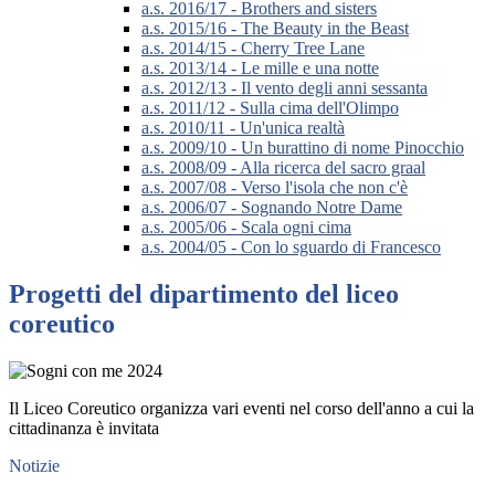
a.s. 2016/17 - Brothers and sisters
a.s. 2015/16 - The Beauty in the Beast
a.s. 2014/15 - Cherry Tree Lane
a.s. 2013/14 - Le mille e una notte
a.s. 2012/13 - Il vento degli anni sessanta
a.s. 2011/12 - Sulla cima dell'Olimpo
a.s. 2010/11 - Un'unica realtà
a.s. 2009/10 - Un burattino di nome Pinocchio
a.s. 2008/09 - Alla ricerca del sacro graal
a.s. 2007/08 - Verso l'isola che non c'è
a.s. 2006/07 - Sognando Notre Dame
a.s. 2005/06 - Scala ogni cima
a.s. 2004/05 - Con lo sguardo di Francesco
Progetti del dipartimento del liceo
coreutico
Il Liceo Coreutico organizza vari eventi nel corso dell'anno a cui la
cittadinanza è invitata
Notizie