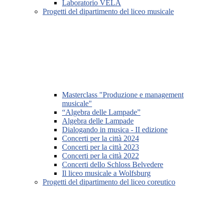
Laboratorio VELA
Progetti del dipartimento del liceo musicale
Masterclass "Produzione e management
musicale"
“Algebra delle Lampade”
Algebra delle Lampade
Dialogando in musica - II edizione
Concerti per la città 2024
Concerti per la città 2023
Concerti per la città 2022
Concerti dello Schloss Belvedere
Il liceo musicale a Wolfsburg
Progetti del dipartimento del liceo coreutico