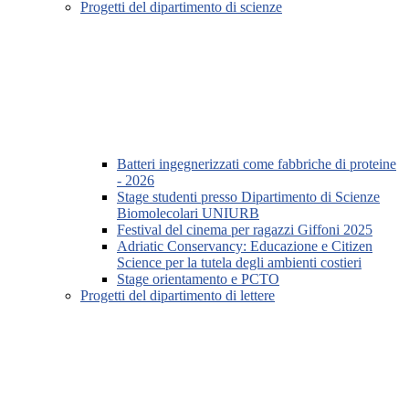
Progetti del dipartimento di scienze
Batteri ingegnerizzati come fabbriche di proteine
- 2026
Stage studenti presso Dipartimento di Scienze
Biomolecolari UNIURB
Festival del cinema per ragazzi Giffoni 2025
Adriatic Conservancy: Educazione e Citizen
Science per la tutela degli ambienti costieri
Stage orientamento e PCTO
Progetti del dipartimento di lettere