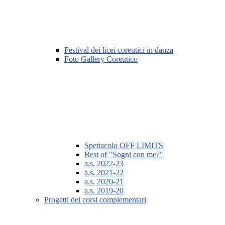
Festival dei licei coreutici in danza
Foto Gallery Coreutico
Spettacolo OFF LIMITS
Best of "Sogni con me?"
a.s. 2022-23
a.s. 2021-22
a.s. 2020-21
a.s. 2019-20
Progetti dei corsi complementari