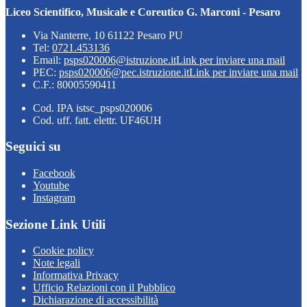
Liceo Scientifico, Musicale e Coreutico G. Marconi - Pesaro
Via Nanterre, 10 61122 Pesaro PU
Tel:
0721.453136
Email:
psps020006@istruzione.it
Link per inviare una mail
PEC:
psps020006@pec.istruzione.it
Link per inviare una mail
C.F.: 80005590411
Cod. IPA istsc_psps020006
Cod. uff. fatt. elettr. UF46UH
Seguici su
Facebook
Youtube
Instagram
Sezione Link Utili
Cookie policy
Note legali
Informativa Privacy
Ufficio Relazioni con il Pubblico
Dichiarazione di accessibilità