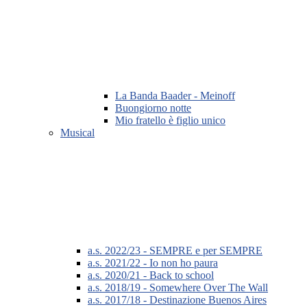
La Banda Baader - Meinoff
Buongiorno notte
Mio fratello è figlio unico
Musical
a.s. 2022/23 - SEMPRE e per SEMPRE
a.s. 2021/22 - Io non ho paura
a.s. 2020/21 - Back to school
a.s. 2018/19 - Somewhere Over The Wall
a.s. 2017/18 - Destinazione Buenos Aires