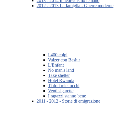
2013 - 2014 Il neorealismo italiano
2012 - 2013 La famiglia - Guerre moderne
I 400 colpi
Valzer con Bashir
L'Enfant
No man's land
Take shelter
Hotel Rwanda
Ti do i miei occhi
Venti sigarette
I ragazzi stanno bene
2011 - 2012 - Storie di emigrazione