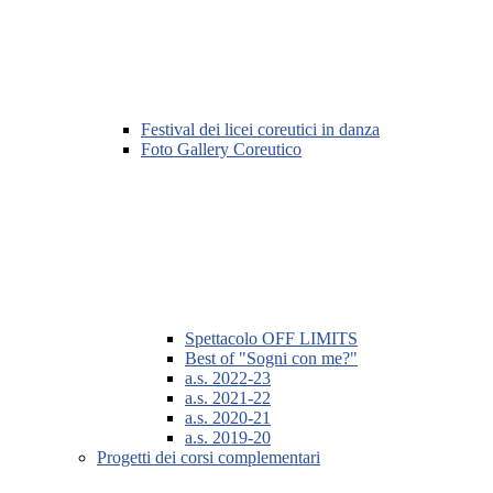
Festival dei licei coreutici in danza
Foto Gallery Coreutico
Spettacolo OFF LIMITS
Best of "Sogni con me?"
a.s. 2022-23
a.s. 2021-22
a.s. 2020-21
a.s. 2019-20
Progetti dei corsi complementari