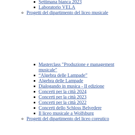
Settimana bianca 2023
Laboratorio VELA
Progetti del dipartimento del liceo musicale
Masterclass "Produzione e management
musicale"
“Algebra delle Lampade”
Algebra delle Lampade
Dialogando in musica - II edizione
Concerti per la città 2024
Concerti per la città 2023
Concerti per la città 2022
Concerti dello Schloss Belvedere
Il liceo musicale a Wolfsburg
Progetti del dipartimento del liceo coreutico