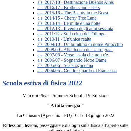
a.s. 2017/18 - Destinazione Buenos Aires
a.s. 2016/17 - Brothers and sisters
a.s. 2015/16 - The Beauty in the Beast
a.s. 2014/15 - Cherry Tree Lane
a.s. 2013/14 - Le mille e una notte
a.s. 2012/13 - Il vento degli anni sessanta
a.s. 2011/12 - Sulla cima dell'Olimpo
a.s. 2010/11 - Un'unica realtà
a.s. 2009/10 - Un burattino di nome Pinocchio
a.s. 2008/09 - Alla ricerca del sacro graal
a.s. 2007/08 - Verso l'isola che non c'è
a.s. 2006/07 - Sognando Notre Dame
a.s. 2005/06 - Scala ogni cima
a.s. 2004/05 - Con lo sguardo di Francesco
Scuola estiva di fisica 2022
Marconi Physic Summer School - IV Edizione
“ A tutta energia ”
La Chiusura (Apecchio - PU) 16-17-18 giugno 2022
Riflessioni, lezioni, passeggiate e dialoghi sulla fisica all’aperto sulle
colline marchigiane