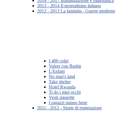
2016 - 2017 Immaginazione e matematica
2013 - 2014 Il neorealismo italiano
2012 - 2013 La famiglia - Guerre moderne
I 400 colpi
Valzer con Bashir
L'Enfant
No man's land
Take shelter
Hotel Rwanda
Ti do i miei occhi
Venti sigarette
I ragazzi stanno bene
2011 - 2012 - Storie di emigrazione