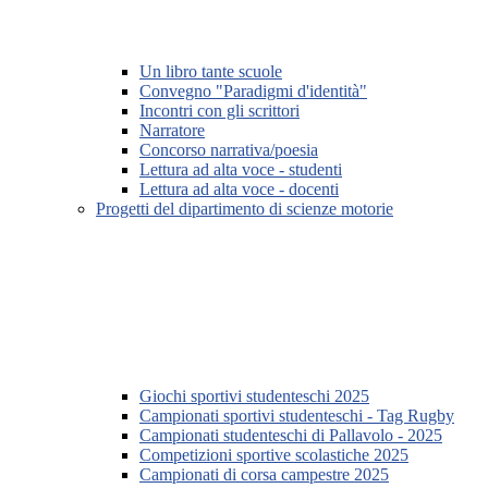
Un libro tante scuole
Convegno "Paradigmi d'identità"
Incontri con gli scrittori
Narratore
Concorso narrativa/poesia
Lettura ad alta voce - studenti
Lettura ad alta voce - docenti
Progetti del dipartimento di scienze motorie
Giochi sportivi studenteschi 2025
Campionati sportivi studenteschi - Tag Rugby
Campionati studenteschi di Pallavolo - 2025
Competizioni sportive scolastiche 2025
Campionati di corsa campestre 2025