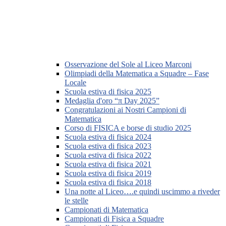
Osservazione del Sole al Liceo Marconi
Olimpiadi della Matematica a Squadre – Fase
Locale
Scuola estiva di fisica 2025
Medaglia d'oro “π Day 2025”
Congratulazioni ai Nostri Campioni di
Matematica
Corso di FISICA e borse di studio 2025
Scuola estiva di fisica 2024
Scuola estiva di fisica 2023
Scuola estiva di fisica 2022
Scuola estiva di fisica 2021
Scuola estiva di fisica 2019
Scuola estiva di fisica 2018
Una notte al Liceo….e quindi uscimmo a riveder
le stelle
Campionati di Matematica
Campionati di Fisica a Squadre