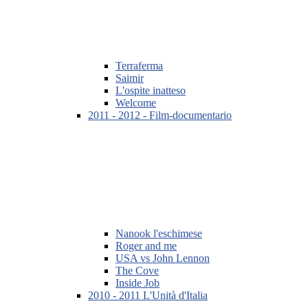
Terraferma
Saimir
L'ospite inatteso
Welcome
2011 - 2012 - Film-documentario
Nanook l'eschimese
Roger and me
USA vs John Lennon
The Cove
Inside Job
2010 - 2011 L'Unità d'Italia