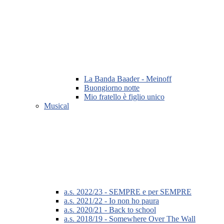
La Banda Baader - Meinoff
Buongiorno notte
Mio fratello è figlio unico
Musical
a.s. 2022/23 - SEMPRE e per SEMPRE
a.s. 2021/22 - Io non ho paura
a.s. 2020/21 - Back to school
a.s. 2018/19 - Somewhere Over The Wall