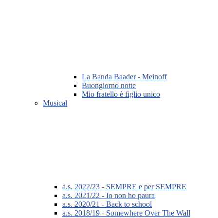
La Banda Baader - Meinoff
Buongiorno notte
Mio fratello è figlio unico
Musical
a.s. 2022/23 - SEMPRE e per SEMPRE
a.s. 2021/22 - Io non ho paura
a.s. 2020/21 - Back to school
a.s. 2018/19 - Somewhere Over The Wall