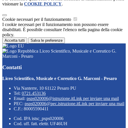
visionare la
COOKIE POLICY
.
Cookie necessari per il funzionamento
I cookie necessari per il funzionamento non possono essere
disabilitati. È possibile consultare l'elenco nella pagina della cookie
policy.
Accetta tutti
Salva le preferenze
Liceo Scientifico, Musicale e Coreutico G.
Marconi - Pesaro
Contatti
Liceo Scientifico, Musicale e Coreutico G. Marconi - Pesaro
Via Nanterre, 10 61122 Pesaro PU
Tel:
0721.453136
Email:
psps020006@istruzione.it
Link per inviare una mail
PEC:
psps020006@pec.istruzione.it
Link per inviare una mail
C.F.: 80005590411
Cod. IPA istsc_psps020006
Cod. uff. fatt. elettr. UF46UH