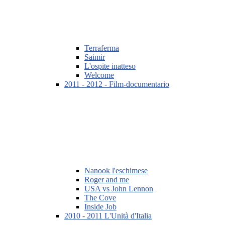
Terraferma
Saimir
L'ospite inatteso
Welcome
2011 - 2012 - Film-documentario
Nanook l'eschimese
Roger and me
USA vs John Lennon
The Cove
Inside Job
2010 - 2011 L'Unità d'Italia