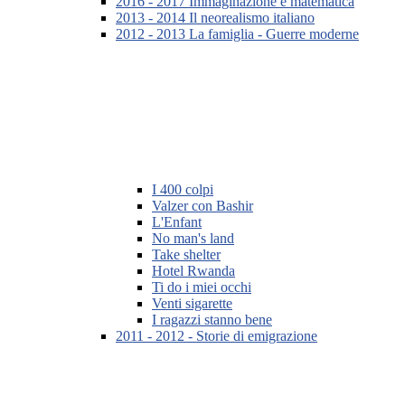
2016 - 2017 Immaginazione e matematica
2013 - 2014 Il neorealismo italiano
2012 - 2013 La famiglia - Guerre moderne
I 400 colpi
Valzer con Bashir
L'Enfant
No man's land
Take shelter
Hotel Rwanda
Ti do i miei occhi
Venti sigarette
I ragazzi stanno bene
2011 - 2012 - Storie di emigrazione