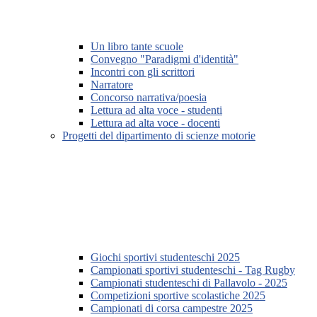
Un libro tante scuole
Convegno "Paradigmi d'identità"
Incontri con gli scrittori
Narratore
Concorso narrativa/poesia
Lettura ad alta voce - studenti
Lettura ad alta voce - docenti
Progetti del dipartimento di scienze motorie
Giochi sportivi studenteschi 2025
Campionati sportivi studenteschi - Tag Rugby
Campionati studenteschi di Pallavolo - 2025
Competizioni sportive scolastiche 2025
Campionati di corsa campestre 2025