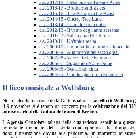
a.s. 2017/18 - Destinazione Buenos Aires
a.s. 2016/17 - Brothers and sisters
a.s. 2015/16 - The Beauty in the Beast
a.s. 2014/15 - Cherry Tree Lane
a.s. 2013/14 - Le mille e una notte
a.s. 2012/13 - Il vento degli anni sessanta
a.s. 2011/12 - Sulla cima dell'Olimpo
a.s. 2010/11 - Un'unica realtà
a.s. 2009/10 - Un burattino di nome Pinocchio
a.s. 2008/09 - Alla ricerca del sacro graal
a.s. 2007/08 - Verso l'isola che non c'è
a.s. 2006/07 - Sognando Notre Dame
a.s. 2005/06 - Scala ogni cima
a.s. 2004/05 - Con lo sguardo di Francesco
Il liceo musicale a Wolfsburg
Nella splendida cornice della Gartensaal nel
Castello di Wolfsburg
il 9 novembre si è tenuto un concerto per la
celebrazione del 33°
anniversario della caduta del muro di Berlino
.
L’Agenzia Consolare italiana della città tedesca, sensibile a questo
importante momento della storia contemporanea, ha riproposto,
dopo l’interruzione dovuta alla pandemia, un momento musicale