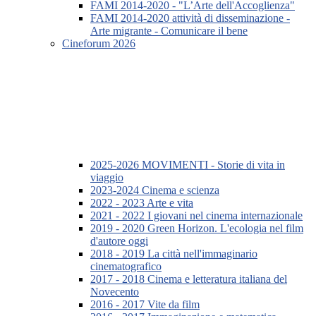
FAMI 2014-2020 - "L’Arte dell'Accoglienza"
FAMI 2014-2020 attività di disseminazione -
Arte migrante - Comunicare il bene
Cineforum 2026
2025-2026 MOVIMENTI - Storie di vita in
viaggio
2023-2024 Cinema e scienza
2022 - 2023 Arte e vita
2021 - 2022 I giovani nel cinema internazionale
2019 - 2020 Green Horizon. L'ecologia nel film
d'autore oggi
2018 - 2019 La città nell'immaginario
cinematografico
2017 - 2018 Cinema e letteratura italiana del
Novecento
2016 - 2017 Vite da film