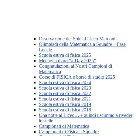
Osservazione del Sole al Liceo Marconi
Olimpiadi della Matematica a Squadre – Fase
Locale
Scuola estiva di fisica 2025
Medaglia d'oro “π Day 2025”
Congratulazioni ai Nostri Campioni di
Matematica
Corso di FISICA e borse di studio 2025
Scuola estiva di fisica 2024
Scuola estiva di fisica 2023
Scuola estiva di fisica 2022
Scuola estiva di fisica 2021
Scuola estiva di fisica 2019
Scuola estiva di fisica 2018
Una notte al Liceo….e quindi uscimmo a riveder
le stelle
Campionati di Matematica
Campionati di Fisica a Squadre