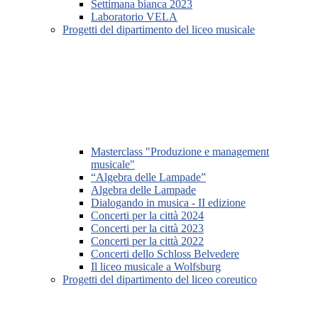
Settimana bianca 2023
Laboratorio VELA
Progetti del dipartimento del liceo musicale
Masterclass "Produzione e management
musicale"
“Algebra delle Lampade”
Algebra delle Lampade
Dialogando in musica - II edizione
Concerti per la città 2024
Concerti per la città 2023
Concerti per la città 2022
Concerti dello Schloss Belvedere
Il liceo musicale a Wolfsburg
Progetti del dipartimento del liceo coreutico