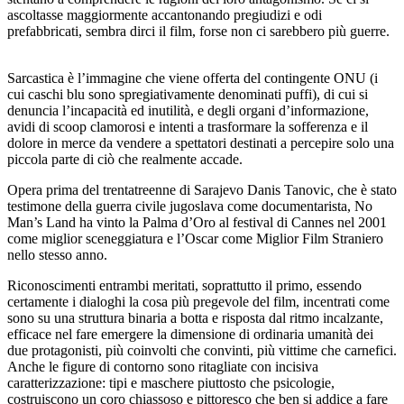
ascoltasse maggiormente accantonando pregiudizi e odi
prefabbricati, sembra dirci il film, forse non ci sarebbero più guerre.
Sarcastica è l’immagine che viene offerta del contingente ONU (i
cui caschi blu sono spregiativamente denominati puffi), di cui si
denuncia l’incapacità ed inutilità, e degli organi d’informazione,
avidi di scoop clamorosi e intenti a trasformare la sofferenza e il
dolore in merce da vendere a spettatori destinati a percepire solo una
piccola parte di ciò che realmente accade.
Opera prima del trentatreenne di Sarajevo Danis Tanovic, che è stato
testimone della guerra civile jugoslava come documentarista, No
Man’s Land ha vinto la Palma d’Oro al festival di Cannes nel 2001
come miglior sceneggiatura e l’Oscar come Miglior Film Straniero
nello stesso anno.
Riconoscimenti entrambi meritati, soprattutto il primo, essendo
certamente i dialoghi la cosa più pregevole del film, incentrati come
sono su una struttura binaria a botta e risposta dal ritmo incalzante,
efficace nel fare emergere la dimensione di ordinaria umanità dei
due protagonisti, più coinvolti che convinti, più vittime che carnefici.
Anche le figure di contorno sono ritagliate con incisiva
caratterizzazione: tipi e maschere piuttosto che psicologie,
costruiscono un coro chiassoso e pittoresco che ben si addice a fare