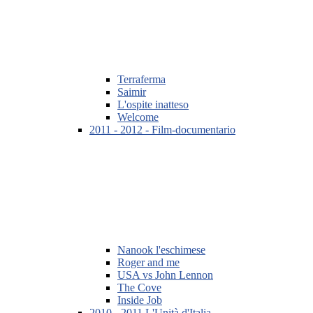
Terraferma
Saimir
L'ospite inatteso
Welcome
2011 - 2012 - Film-documentario
Nanook l'eschimese
Roger and me
USA vs John Lennon
The Cove
Inside Job
2010 - 2011 L'Unità d'Italia