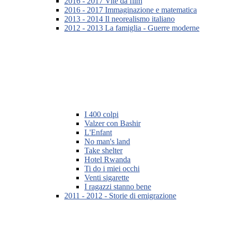
2016 - 2017 Vite da film
2016 - 2017 Immaginazione e matematica
2013 - 2014 Il neorealismo italiano
2012 - 2013 La famiglia - Guerre moderne
I 400 colpi
Valzer con Bashir
L'Enfant
No man's land
Take shelter
Hotel Rwanda
Ti do i miei occhi
Venti sigarette
I ragazzi stanno bene
2011 - 2012 - Storie di emigrazione