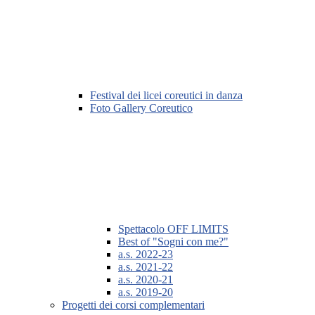
Festival dei licei coreutici in danza
Foto Gallery Coreutico
Spettacolo OFF LIMITS
Best of "Sogni con me?"
a.s. 2022-23
a.s. 2021-22
a.s. 2020-21
a.s. 2019-20
Progetti dei corsi complementari