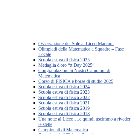
Osservazione del Sole al Liceo Marconi
Olimpiadi della Matematica a Squadre – Fase
Locale
Scuola estiva di fisica 2025
Medaglia d'oro “π Day 2025”
Congratulazioni ai Nostri Campioni di
Matematica
Corso di FISICA e borse di studio 2025
Scuola estiva di fisica 2024
Scuola estiva di fisica 2023
Scuola estiva di fisica 2022
Scuola estiva di fisica 2021
Scuola estiva di fisica 2019
Scuola estiva di fisica 2018
Una notte al Liceo….e quindi uscimmo a riveder
le stelle
Campionati di Matematica