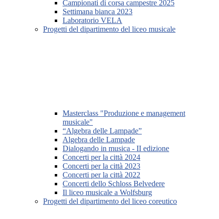
Campionati di corsa campestre 2025
Settimana bianca 2023
Laboratorio VELA
Progetti del dipartimento del liceo musicale
Masterclass "Produzione e management
musicale"
“Algebra delle Lampade”
Algebra delle Lampade
Dialogando in musica - II edizione
Concerti per la città 2024
Concerti per la città 2023
Concerti per la città 2022
Concerti dello Schloss Belvedere
Il liceo musicale a Wolfsburg
Progetti del dipartimento del liceo coreutico