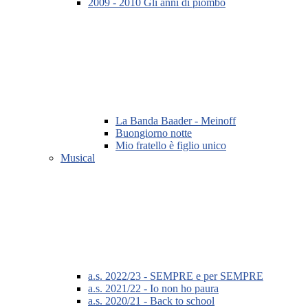
2009 - 2010 Gli anni di piombo
La Banda Baader - Meinoff
Buongiorno notte
Mio fratello è figlio unico
Musical
a.s. 2022/23 - SEMPRE e per SEMPRE
a.s. 2021/22 - Io non ho paura
a.s. 2020/21 - Back to school