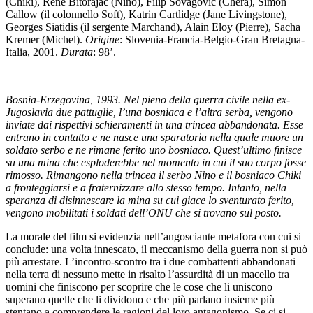
(Chiki), Rene Bitorajac (Nino), Filip Sovagovic (Chera), Simon
Callow (il colonnello Soft), Katrin Cartlidge (Jane Livingstone),
Georges Siatidis (il sergente Marchand), Alain Eloy (Pierre), Sacha
Kremer (Michel).
Origine
: Slovenia-Francia-Belgio-Gran Bretagna-
Italia, 2001.
Durata
: 98’.
Bosnia-Erzegovina, 1993. Nel pieno della guerra civile nella ex-
Jugoslavia due pattuglie, l’una bosniaca e l’altra serba, vengono
inviate dai rispettivi schieramenti in una trincea abbandonata. Esse
entrano in contatto e ne nasce una sparatoria nella quale muore un
soldato serbo e ne rimane ferito uno bosniaco. Quest’ultimo finisce
su una mina che esploderebbe nel momento in cui il suo corpo fosse
rimosso. Rimangono nella trincea il serbo Nino e il bosniaco Chiki
a fronteggiarsi e a fraternizzare allo stesso tempo. Intanto, nella
speranza di disinnescare la mina su cui giace lo sventurato ferito,
vengono mobilitati i soldati dell’ONU che si trovano sul posto.
La morale del film si evidenzia nell’angosciante metafora con cui si
conclude: una volta innescato, il meccanismo della guerra non si può
più arrestare. L’incontro-scontro tra i due combattenti abbandonati
nella terra di nessuno mette in risalto l’assurdità di un macello tra
uomini che finiscono per scoprire che le cose che li uniscono
superano quelle che li dividono e che più parlano insieme più
stentano a comprendere le ragioni del loro antagonismo. Se ci si