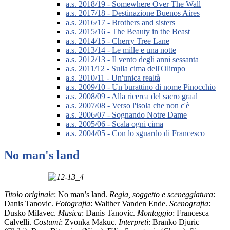
a.s. 2018/19 - Somewhere Over The Wall
a.s. 2017/18 - Destinazione Buenos Aires
a.s. 2016/17 - Brothers and sisters
a.s. 2015/16 - The Beauty in the Beast
a.s. 2014/15 - Cherry Tree Lane
a.s. 2013/14 - Le mille e una notte
a.s. 2012/13 - Il vento degli anni sessanta
a.s. 2011/12 - Sulla cima dell'Olimpo
a.s. 2010/11 - Un'unica realtà
a.s. 2009/10 - Un burattino di nome Pinocchio
a.s. 2008/09 - Alla ricerca del sacro graal
a.s. 2007/08 - Verso l'isola che non c'è
a.s. 2006/07 - Sognando Notre Dame
a.s. 2005/06 - Scala ogni cima
a.s. 2004/05 - Con lo sguardo di Francesco
No man's land
Titolo originale
: No man’s land.
Regia, soggetto e sceneggiatura
:
Danis Tanovic.
Fotografia
: Walther Vanden Ende.
Scenografia
:
Dusko Milavec.
Musica
: Danis Tanovic.
Montaggio
: Francesca
Calvelli.
Costumi
: Zvonka Makuc.
Interpreti
: Branko Djuric