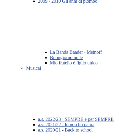
2009 - 2010 Gli anni di piombo
La Banda Baader - Meinoff
Buongiorno notte
Mio fratello è figlio unico
Musical
a.s. 2022/23 - SEMPRE e per SEMPRE
a.s. 2021/22 - Io non ho paura
a.s. 2020/21 - Back to school