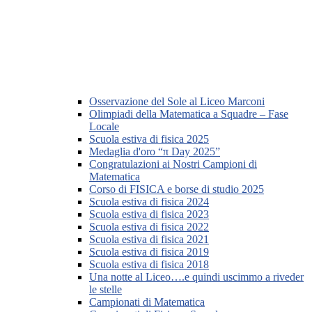
Osservazione del Sole al Liceo Marconi
Olimpiadi della Matematica a Squadre – Fase
Locale
Scuola estiva di fisica 2025
Medaglia d'oro “π Day 2025”
Congratulazioni ai Nostri Campioni di
Matematica
Corso di FISICA e borse di studio 2025
Scuola estiva di fisica 2024
Scuola estiva di fisica 2023
Scuola estiva di fisica 2022
Scuola estiva di fisica 2021
Scuola estiva di fisica 2019
Scuola estiva di fisica 2018
Una notte al Liceo….e quindi uscimmo a riveder
le stelle
Campionati di Matematica