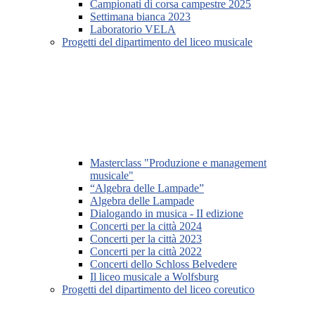
Campionati di corsa campestre 2025
Settimana bianca 2023
Laboratorio VELA
Progetti del dipartimento del liceo musicale
Masterclass "Produzione e management
musicale"
“Algebra delle Lampade”
Algebra delle Lampade
Dialogando in musica - II edizione
Concerti per la città 2024
Concerti per la città 2023
Concerti per la città 2022
Concerti dello Schloss Belvedere
Il liceo musicale a Wolfsburg
Progetti del dipartimento del liceo coreutico