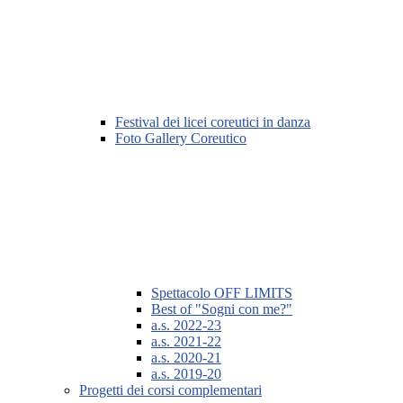
Festival dei licei coreutici in danza
Foto Gallery Coreutico
Spettacolo OFF LIMITS
Best of "Sogni con me?"
a.s. 2022-23
a.s. 2021-22
a.s. 2020-21
a.s. 2019-20
Progetti dei corsi complementari