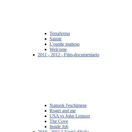
Terraferma
Saimir
L'ospite inatteso
Welcome
2011 - 2012 - Film-documentario
Nanook l'eschimese
Roger and me
USA vs John Lennon
The Cove
Inside Job
2010 - 2011 L'Unità d'Italia