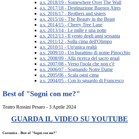
a.s. 2018/19 - Somewhere Over The Wall
a.s. 2017/18 - Destinazione Buenos Aires
a.s. 2016/17 - Brothers and sisters
a.s. 2015/16 - The Beauty in the Beast
a.s. 2014/15 - Cherry Tree Lane
a.s. 2013/14 - Le mille e una notte
a.s. 2012/13 - Il vento degli anni sessanta
a.s. 2011/12 - Sulla cima dell'Olimpo
a.s. 2010/11 - Un'unica realtà
a.s. 2009/10 - Un burattino di nome Pinocchio
a.s. 2008/09 - Alla ricerca del sacro graal
a.s. 2007/08 - Verso l'isola che non c'è
a.s. 2006/07 - Sognando Notre Dame
a.s. 2005/06 - Scala ogni cima
a.s. 2004/05 - Con lo sguardo di Francesco
Best of "Sogni con me?"
Teatro Rossini Pesaro - 3 Aprile 2024
GUARDA IL VIDEO SU YOUTUBE
Coreutico - Best of "Sogni con me?"