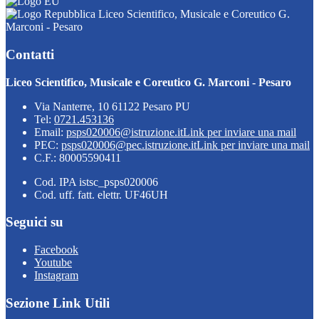
Liceo Scientifico, Musicale e Coreutico G.
Marconi - Pesaro
Contatti
Liceo Scientifico, Musicale e Coreutico G. Marconi - Pesaro
Via Nanterre, 10 61122 Pesaro PU
Tel:
0721.453136
Email:
psps020006@istruzione.it
Link per inviare una mail
PEC:
psps020006@pec.istruzione.it
Link per inviare una mail
C.F.: 80005590411
Cod. IPA istsc_psps020006
Cod. uff. fatt. elettr. UF46UH
Seguici su
Facebook
Youtube
Instagram
Sezione Link Utili