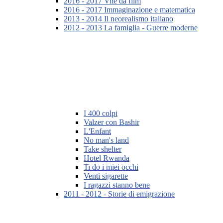
2016 - 2017 Vite da film
2016 - 2017 Immaginazione e matematica
2013 - 2014 Il neorealismo italiano
2012 - 2013 La famiglia - Guerre moderne
I 400 colpi
Valzer con Bashir
L'Enfant
No man's land
Take shelter
Hotel Rwanda
Ti do i miei occhi
Venti sigarette
I ragazzi stanno bene
2011 - 2012 - Storie di emigrazione