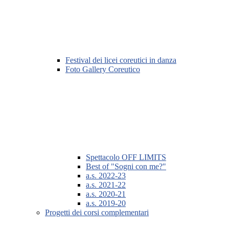
Festival dei licei coreutici in danza
Foto Gallery Coreutico
Spettacolo OFF LIMITS
Best of "Sogni con me?"
a.s. 2022-23
a.s. 2021-22
a.s. 2020-21
a.s. 2019-20
Progetti dei corsi complementari