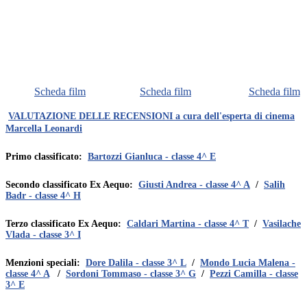
Scheda film
Scheda film
Scheda film
VALUTAZIONE DELLE RECENSIONI a cura dell'esperta di cinema
Marcella Leonardi
Primo classificato:
Bartozzi Gianluca - classe 4^ E
Secondo classificato Ex Aequo:
Giusti Andrea - classe 4^ A
/
Salih
Badr - classe 4^ H
Terzo classificato Ex Aequo:
Caldari Martina - classe 4^ T
/
Vasilache
Vlada - classe 3^ I
Menzioni speciali:
Dore Dalila - classe 3^ L
/
Mondo Lucia Malena -
classe 4^ A
/
Sordoni Tommaso - classe 3^ G
/
Pezzi Camilla - classe
3^ E