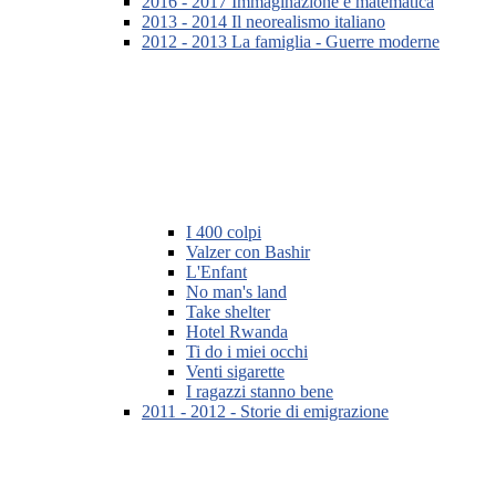
2016 - 2017 Immaginazione e matematica
2013 - 2014 Il neorealismo italiano
2012 - 2013 La famiglia - Guerre moderne
I 400 colpi
Valzer con Bashir
L'Enfant
No man's land
Take shelter
Hotel Rwanda
Ti do i miei occhi
Venti sigarette
I ragazzi stanno bene
2011 - 2012 - Storie di emigrazione