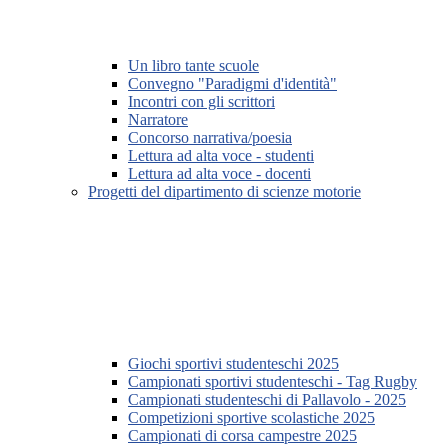
Un libro tante scuole
Convegno "Paradigmi d'identità"
Incontri con gli scrittori
Narratore
Concorso narrativa/poesia
Lettura ad alta voce - studenti
Lettura ad alta voce - docenti
Progetti del dipartimento di scienze motorie
Giochi sportivi studenteschi 2025
Campionati sportivi studenteschi - Tag Rugby
Campionati studenteschi di Pallavolo - 2025
Competizioni sportive scolastiche 2025
Campionati di corsa campestre 2025