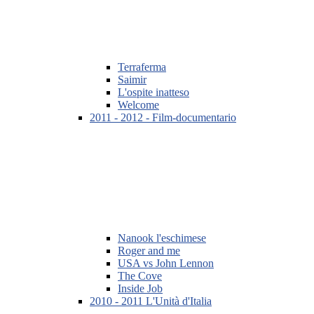
Terraferma
Saimir
L'ospite inatteso
Welcome
2011 - 2012 - Film-documentario
Nanook l'eschimese
Roger and me
USA vs John Lennon
The Cove
Inside Job
2010 - 2011 L'Unità d'Italia