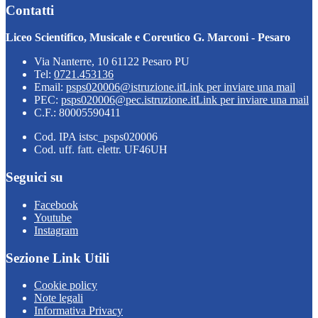
Contatti
Liceo Scientifico, Musicale e Coreutico G. Marconi - Pesaro
Via Nanterre, 10 61122 Pesaro PU
Tel:
0721.453136
Email:
psps020006@istruzione.it
Link per inviare una mail
PEC:
psps020006@pec.istruzione.it
Link per inviare una mail
C.F.: 80005590411
Cod. IPA istsc_psps020006
Cod. uff. fatt. elettr. UF46UH
Seguici su
Facebook
Youtube
Instagram
Sezione Link Utili
Cookie policy
Note legali
Informativa Privacy