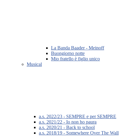
La Banda Baader - Meinoff
Buongiorno notte
Mio fratello è figlio unico
Musical
a.s. 2022/23 - SEMPRE e per SEMPRE
a.s. 2021/22 - Io non ho paura
a.s. 2020/21 - Back to school
a.s. 2018/19 - Somewhere Over The Wall