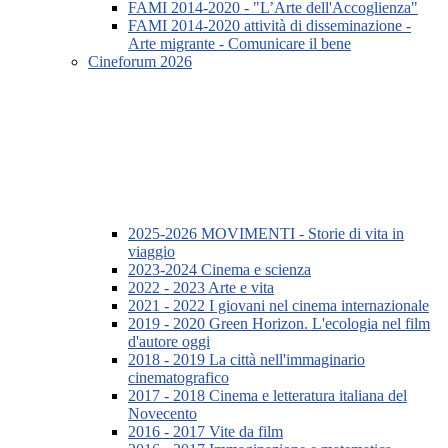
FAMI 2014-2020 - "L’Arte dell'Accoglienza"
FAMI 2014-2020 attività di disseminazione -
Arte migrante - Comunicare il bene
Cineforum 2026
2025-2026 MOVIMENTI - Storie di vita in
viaggio
2023-2024 Cinema e scienza
2022 - 2023 Arte e vita
2021 - 2022 I giovani nel cinema internazionale
2019 - 2020 Green Horizon. L'ecologia nel film
d'autore oggi
2018 - 2019 La città nell'immaginario
cinematografico
2017 - 2018 Cinema e letteratura italiana del
Novecento
2016 - 2017 Vite da film