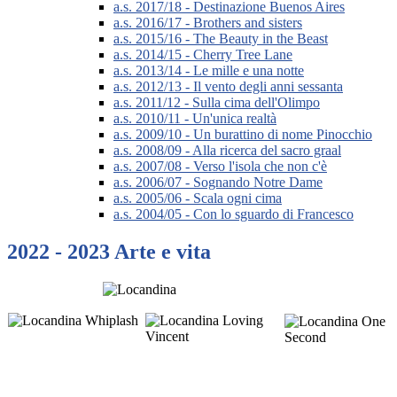
a.s. 2017/18 - Destinazione Buenos Aires
a.s. 2016/17 - Brothers and sisters
a.s. 2015/16 - The Beauty in the Beast
a.s. 2014/15 - Cherry Tree Lane
a.s. 2013/14 - Le mille e una notte
a.s. 2012/13 - Il vento degli anni sessanta
a.s. 2011/12 - Sulla cima dell'Olimpo
a.s. 2010/11 - Un'unica realtà
a.s. 2009/10 - Un burattino di nome Pinocchio
a.s. 2008/09 - Alla ricerca del sacro graal
a.s. 2007/08 - Verso l'isola che non c'è
a.s. 2006/07 - Sognando Notre Dame
a.s. 2005/06 - Scala ogni cima
a.s. 2004/05 - Con lo sguardo di Francesco
2022 - 2023 Arte e vita