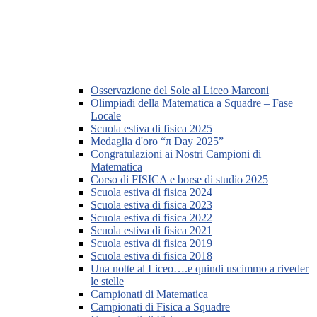
Osservazione del Sole al Liceo Marconi
Olimpiadi della Matematica a Squadre – Fase
Locale
Scuola estiva di fisica 2025
Medaglia d'oro “π Day 2025”
Congratulazioni ai Nostri Campioni di
Matematica
Corso di FISICA e borse di studio 2025
Scuola estiva di fisica 2024
Scuola estiva di fisica 2023
Scuola estiva di fisica 2022
Scuola estiva di fisica 2021
Scuola estiva di fisica 2019
Scuola estiva di fisica 2018
Una notte al Liceo….e quindi uscimmo a riveder
le stelle
Campionati di Matematica
Campionati di Fisica a Squadre