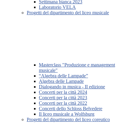
Settimana bianca 2023
Laboratorio VELA
Progetti del dipartimento del liceo musicale
Masterclass "Produzione e management
musicale"
“Algebra delle Lampade”
Algebra delle Lampade
Dialogando in musica - II edizione
Concerti per la città 2024
Concerti per la città 2023
Concerti per la città 2022
Concerti dello Schloss Belvedere
Il liceo musicale a Wolfsburg
Progetti del dipartimento del liceo coreutico