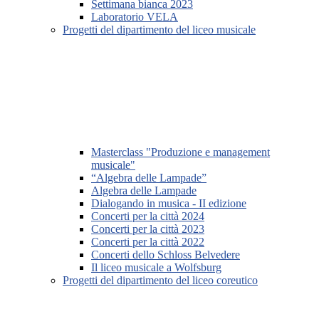
Settimana bianca 2023
Laboratorio VELA
Progetti del dipartimento del liceo musicale
Masterclass "Produzione e management
musicale"
“Algebra delle Lampade”
Algebra delle Lampade
Dialogando in musica - II edizione
Concerti per la città 2024
Concerti per la città 2023
Concerti per la città 2022
Concerti dello Schloss Belvedere
Il liceo musicale a Wolfsburg
Progetti del dipartimento del liceo coreutico