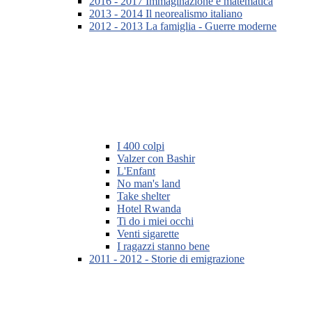
2016 - 2017 Immaginazione e matematica
2013 - 2014 Il neorealismo italiano
2012 - 2013 La famiglia - Guerre moderne
I 400 colpi
Valzer con Bashir
L'Enfant
No man's land
Take shelter
Hotel Rwanda
Ti do i miei occhi
Venti sigarette
I ragazzi stanno bene
2011 - 2012 - Storie di emigrazione