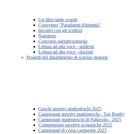
Un libro tante scuole
Convegno "Paradigmi d'identità"
Incontri con gli scrittori
Narratore
Concorso narrativa/poesia
Lettura ad alta voce - studenti
Lettura ad alta voce - docenti
Progetti del dipartimento di scienze motorie
Giochi sportivi studenteschi 2025
Campionati sportivi studenteschi - Tag Rugby
Campionati studenteschi di Pallavolo - 2025
Competizioni sportive scolastiche 2025
Campionati di corsa campestre 2025