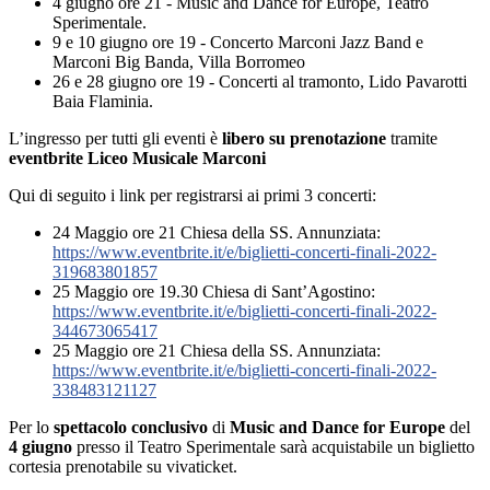
4 giugno ore 21 -
Music and Dance for Europe, Teatro
Sperimentale.
9 e 10 giugno ore 19 -
Concerto Marconi Jazz Band e
Marconi Big Banda, Villa Borromeo
26 e 28 giugno ore 19 -
Concerti al tramonto, Lido Pavarotti
Baia Flaminia.
L’ingresso per tutti gli eventi è
libero su prenotazione
tramite
eventbrite Liceo Musicale Marconi
Qui di seguito i link per registrarsi ai primi 3 concerti:
24 Maggio ore 21 Chiesa della SS. Annunziata:
https://www.eventbrite.it/e/biglietti-concerti-finali-2022-
319683801857
25 Maggio ore 19.30 Chiesa di Sant’Agostino:
https://www.eventbrite.it/e/biglietti-concerti-finali-2022-
344673065417
25 Maggio ore 21 Chiesa della SS. Annunziata:
https://www.eventbrite.it/e/biglietti-concerti-finali-2022-
338483121127
Per lo
spettacolo conclusivo
di
Music and Dance for Europe
del
4 giugno
presso il Teatro Sperimentale sarà acquistabile un biglietto
cortesia prenotabile su vivaticket.