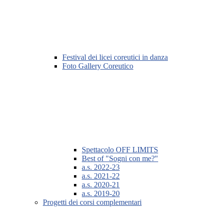
Festival dei licei coreutici in danza
Foto Gallery Coreutico
Spettacolo OFF LIMITS
Best of "Sogni con me?"
a.s. 2022-23
a.s. 2021-22
a.s. 2020-21
a.s. 2019-20
Progetti dei corsi complementari