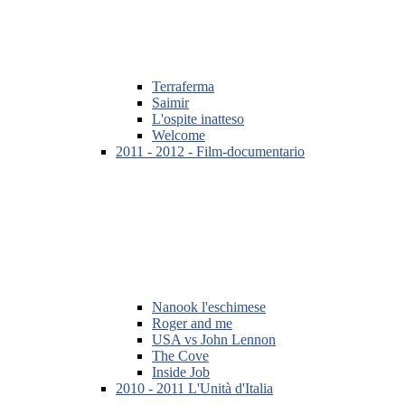
Terraferma
Saimir
L'ospite inatteso
Welcome
2011 - 2012 - Film-documentario
Nanook l'eschimese
Roger and me
USA vs John Lennon
The Cove
Inside Job
2010 - 2011 L'Unità d'Italia