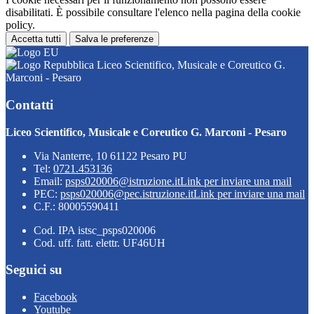
disabilitati. È possibile consultare l'elenco nella pagina della cookie
policy.
Accetta tutti
Salva le preferenze
Liceo Scientifico, Musicale e Coreutico G.
Marconi - Pesaro
Contatti
Liceo Scientifico, Musicale e Coreutico G. Marconi - Pesaro
Via Nanterre, 10 61122 Pesaro PU
Tel:
0721.453136
Email:
psps020006@istruzione.it
Link per inviare una mail
PEC:
psps020006@pec.istruzione.it
Link per inviare una mail
C.F.: 80005590411
Cod. IPA istsc_psps020006
Cod. uff. fatt. elettr. UF46UH
Seguici su
Facebook
Youtube