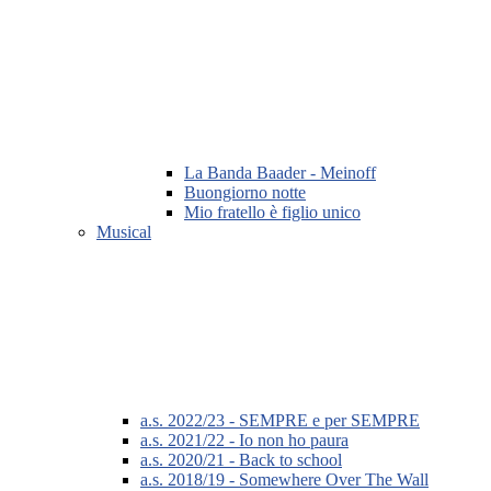
La Banda Baader - Meinoff
Buongiorno notte
Mio fratello è figlio unico
Musical
a.s. 2022/23 - SEMPRE e per SEMPRE
a.s. 2021/22 - Io non ho paura
a.s. 2020/21 - Back to school
a.s. 2018/19 - Somewhere Over The Wall