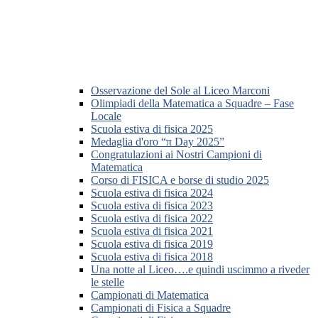
Osservazione del Sole al Liceo Marconi
Olimpiadi della Matematica a Squadre – Fase
Locale
Scuola estiva di fisica 2025
Medaglia d'oro “π Day 2025”
Congratulazioni ai Nostri Campioni di
Matematica
Corso di FISICA e borse di studio 2025
Scuola estiva di fisica 2024
Scuola estiva di fisica 2023
Scuola estiva di fisica 2022
Scuola estiva di fisica 2021
Scuola estiva di fisica 2019
Scuola estiva di fisica 2018
Una notte al Liceo….e quindi uscimmo a riveder
le stelle
Campionati di Matematica
Campionati di Fisica a Squadre