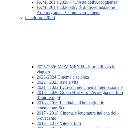
FAMI 2014-2020 - "L’Arte dell'Accoglienza"
FAMI 2014-2020 attività di disseminazione -
Arte migrante - Comunicare il bene
Cineforum 2026
2025-2026 MOVIMENTI - Storie di vita in
viaggio
2023-2024 Cinema e scienza
2022 - 2023 Arte e vita
2021 - 2022 I giovani nel cinema internazionale
2019 - 2020 Green Horizon. L'ecologia nel film
d'autore oggi
2018 - 2019 La città nell'immaginario
cinematografico
2017 - 2018 Cinema e letteratura italiana del
Novecento
2016 - 2017 Vite da film