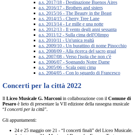
a.s. 2017/18 - Destinazione Buenos Aires
a.s. 2016/17 - Brothers and sisters
a.s. 2015/16 - The Beauty in the Beast
a.s. 2014/15 - Cherry Tree Lane
a.s. 2013/14 - Le mille e una notte
a.s. 2012/13 - Il vento degli anni sessanta
a.s. 2011/12 - Sulla cima dell'Olimpo
a.s. 2010/11 - Un'unica realtà
a.s. 2009/10 - Un burattino di nome Pinocchio
a.s. 2008/09 - Alla ricerca del sacro graal
a.s. 2007/08 - Verso l'isola che non c'è
a.s. 2006/07 - Sognando Notre Dame
a.s. 2005/06 - Scala ogni cima
a.s. 2004/05 - Con lo sguardo di Francesco
Concerti per la città 2022
Il
Liceo Musicale G. Marconi
in collaborazione con il
Comune di
Pesaro
è lieto di presentare la VII edizione della rassegna musicale
“
I concerti per la città
”.
Gli appuntamenti:
24 e 25 maggio ore 21 -
“I concerti finali” del Liceo Musicale.