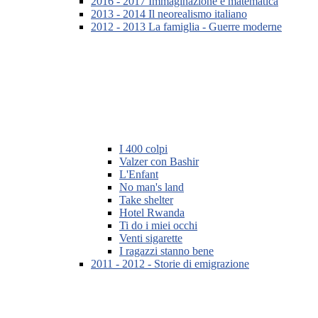
2016 - 2017 Immaginazione e matematica
2013 - 2014 Il neorealismo italiano
2012 - 2013 La famiglia - Guerre moderne
I 400 colpi
Valzer con Bashir
L'Enfant
No man's land
Take shelter
Hotel Rwanda
Ti do i miei occhi
Venti sigarette
I ragazzi stanno bene
2011 - 2012 - Storie di emigrazione