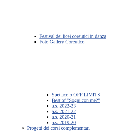
Festival dei licei coreutici in danza
Foto Gallery Coreutico
Spettacolo OFF LIMITS
Best of "Sogni con me?"
a.s. 2022-23
a.s. 2021-22
a.s. 2020-21
a.s. 2019-20
Progetti dei corsi complementari