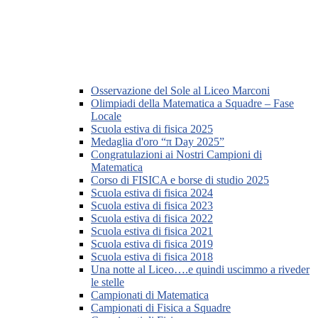
Osservazione del Sole al Liceo Marconi
Olimpiadi della Matematica a Squadre – Fase
Locale
Scuola estiva di fisica 2025
Medaglia d'oro “π Day 2025”
Congratulazioni ai Nostri Campioni di
Matematica
Corso di FISICA e borse di studio 2025
Scuola estiva di fisica 2024
Scuola estiva di fisica 2023
Scuola estiva di fisica 2022
Scuola estiva di fisica 2021
Scuola estiva di fisica 2019
Scuola estiva di fisica 2018
Una notte al Liceo….e quindi uscimmo a riveder
le stelle
Campionati di Matematica
Campionati di Fisica a Squadre