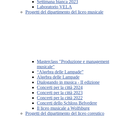
Settimana bianca 2023
Laboratorio VELA
Progetti del dipartimento del liceo musicale
Masterclass "Produzione e management
musicale"
“Algebra delle Lampade”
Algebra delle Lampade
Dialogando in musica - II edizione
Concerti per la città 2024
Concerti per la città 2023
Concerti per la città 2022
Concerti dello Schloss Belvedere
Il liceo musicale a Wolfsburg
Progetti del dipartimento del liceo coreutico