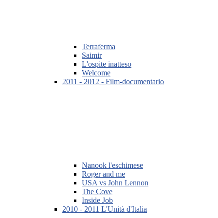
Terraferma
Saimir
L'ospite inatteso
Welcome
2011 - 2012 - Film-documentario
Nanook l'eschimese
Roger and me
USA vs John Lennon
The Cove
Inside Job
2010 - 2011 L'Unità d'Italia