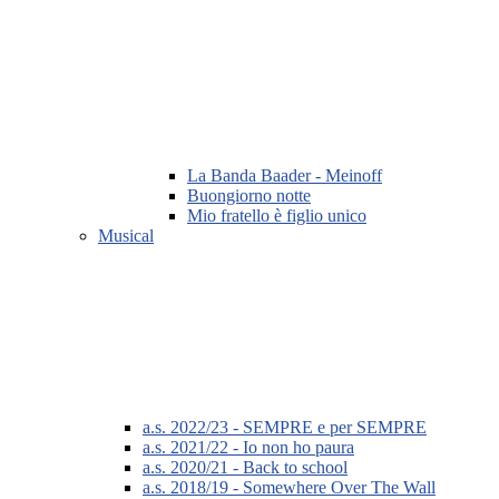
La Banda Baader - Meinoff
Buongiorno notte
Mio fratello è figlio unico
Musical
a.s. 2022/23 - SEMPRE e per SEMPRE
a.s. 2021/22 - Io non ho paura
a.s. 2020/21 - Back to school
a.s. 2018/19 - Somewhere Over The Wall