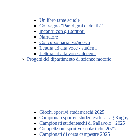
Un libro tante scuole
Convegno "Paradigmi d'identità"
Incontri con gli scrittori
Narratore
Concorso narrativa/poesia
Lettura ad alta voce - studenti
Lettura ad alta voce - docenti
Progetti del dipartimento di scienze motorie
Giochi sportivi studenteschi 2025
Campionati sportivi studenteschi - Tag Rugby
Campionati studenteschi di Pallavolo - 2025
Competizioni sportive scolastiche 2025
Campionati di corsa campestre 2025