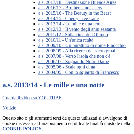
a.s. 2017/18 - Destinazione Buenos Aires
a.s. 2016/17 - Brothers and sisters
a.s. 2015/16 - The Beauty in the Beast
a.s. 2014/15 - Cherry Tree Lane
a.s. 2013/14 - Le mille e una notte
a.s. 2012/13 - Il vento degli anni sessanta
a.s. 2011/12 - Sulla cima dell'Olimpo
a.s. 2010/11 - Un'unica realtà
a.s. 2009/10 - Un burattino di nome Pinocchio
a.s. 2008/09 - Alla ricerca del sacro graal
a.s. 2007/08 - Verso l'isola che non c'è
a.s. 2006/07 - Sognando Notre Dame
a.s. 2005/06 - Scala ogni cima
a.s. 2004/05 - Con lo sguardo di Francesco
a.s. 2013/14 - Le mille e una notte
Guarda il video su YOUTUBE
Notizie
Questo sito o gli strumenti terzi da questo utilizzati si avvalgono di
cookie necessari al funzionamento ed utili alle finalità illustrate nella
COOKIE POLICY
.