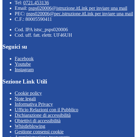
Tel:
0721.453136
Email:
psps020006@istruzione.it
Link per inviare una mail
PEC:
psps020006@pec.istruzione.it
Link per inviare una mail
C.F.: 80005590411
Cod. IPA istsc_psps020006
Cod. uff. fatt. elettr. UF46UH
Seguici su
Facebook
Youtube
Instagram
Sezione Link Utili
Cookie policy
Note legali
Informativa Privacy
Ufficio Relazioni con il Pubblico
Dichiarazione di accessibilità
Obiettivi di accessibilità
Whistleblowing
Gestione consensi cookie