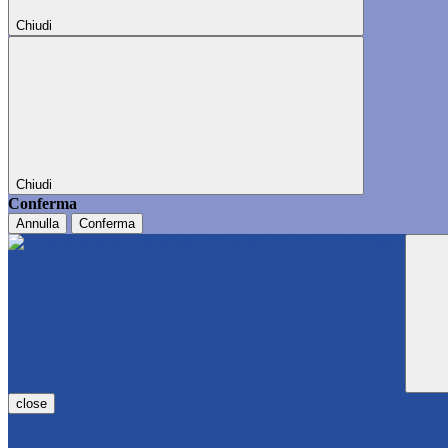
Chiudi
Chiudi
Conferma
Annulla
Conferma
close