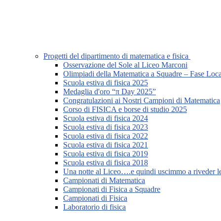
Progetti del dipartimento di matematica e fisica
Osservazione del Sole al Liceo Marconi
Olimpiadi della Matematica a Squadre – Fase Loca
Scuola estiva di fisica 2025
Medaglia d'oro “π Day 2025”
Congratulazioni ai Nostri Campioni di Matematica
Corso di FISICA e borse di studio 2025
Scuola estiva di fisica 2024
Scuola estiva di fisica 2023
Scuola estiva di fisica 2022
Scuola estiva di fisica 2021
Scuola estiva di fisica 2019
Scuola estiva di fisica 2018
Una notte al Liceo….e quindi uscimmo a riveder le
Campionati di Matematica
Campionati di Fisica a Squadre
Campionati di Fisica
Laboratorio di fisica