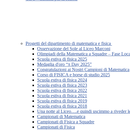
Progetti del dipartimento di matematica e fisica
Osservazione del Sole al Liceo Marconi
Olimpiadi della Matematica a Squadre – Fase Loca
Scuola estiva di fisica 2025
Medaglia d'oro “π Day 2025”
Congratulazioni ai Nostri Campioni di Matematica
Corso di FISICA e borse di studio 2025
Scuola estiva di fisica 2024
Scuola estiva di fisica 2023
Scuola estiva di fisica 2022
Scuola estiva di fisica 2021
Scuola estiva di fisica 2019
Scuola estiva di fisica 2018
Una notte al Liceo….e quindi uscimmo a riveder le
Campionati di Matematica
Campionati di Fisica a Squadre
Campionati di Fisica