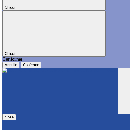
Chiudi
Chiudi
Conferma
Annulla
Conferma
close