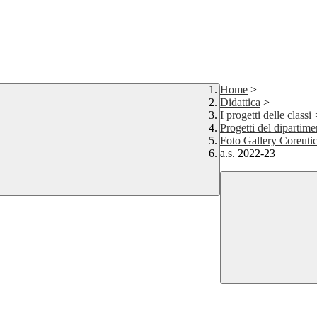
Home
>
Didattica
>
I progetti delle classi
Progetti del dipartime
Foto Gallery Coreuti
a.s. 2022-23