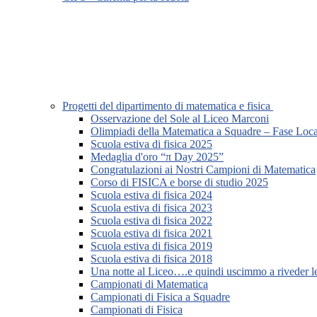
Progetti del dipartimento di matematica e fisica
Osservazione del Sole al Liceo Marconi
Olimpiadi della Matematica a Squadre – Fase Loca
Scuola estiva di fisica 2025
Medaglia d'oro “π Day 2025”
Congratulazioni ai Nostri Campioni di Matematica
Corso di FISICA e borse di studio 2025
Scuola estiva di fisica 2024
Scuola estiva di fisica 2023
Scuola estiva di fisica 2022
Scuola estiva di fisica 2021
Scuola estiva di fisica 2019
Scuola estiva di fisica 2018
Una notte al Liceo….e quindi uscimmo a riveder le
Campionati di Matematica
Campionati di Fisica a Squadre
Campionati di Fisica