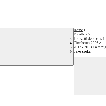
Home
>
Didattica
>
I progetti delle classi
Cineforum 2026
>
2012 - 2013 La famig
Take shelter