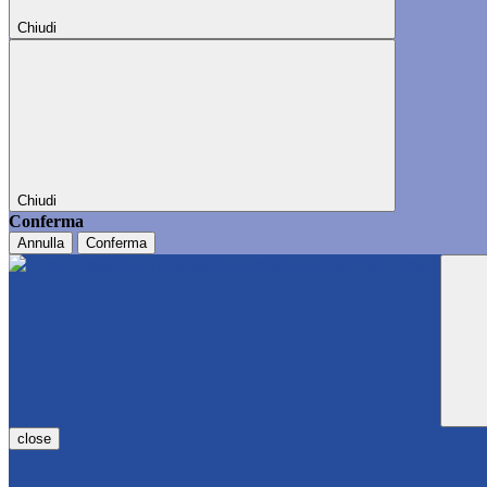
Chiudi
Chiudi
Conferma
Annulla
Conferma
close