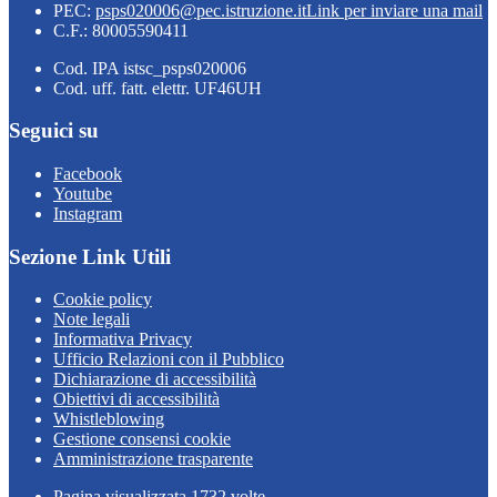
PEC:
psps020006@pec.istruzione.it
Link per inviare una mail
C.F.: 80005590411
Cod. IPA istsc_psps020006
Cod. uff. fatt. elettr. UF46UH
Seguici su
Facebook
Youtube
Instagram
Sezione Link Utili
Cookie policy
Note legali
Informativa Privacy
Ufficio Relazioni con il Pubblico
Dichiarazione di accessibilità
Obiettivi di accessibilità
Whistleblowing
Gestione consensi cookie
Amministrazione trasparente
Pagina visualizzata
1732
volte