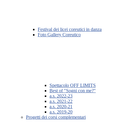
Festival dei licei coreutici in danza
Foto Gallery Coreutico
Spettacolo OFF LIMITS
Best of "Sogni con me?"
a.s. 2022-23
a.s. 2021-22
a.s. 2020-21
a.s. 2019-20
Progetti dei corsi complementari