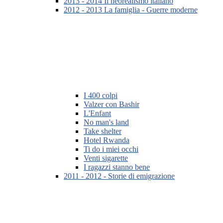
2013 - 2014 Il neorealismo italiano
2012 - 2013 La famiglia - Guerre moderne
I 400 colpi
Valzer con Bashir
L'Enfant
No man's land
Take shelter
Hotel Rwanda
Ti do i miei occhi
Venti sigarette
I ragazzi stanno bene
2011 - 2012 - Storie di emigrazione