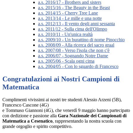
a.s. 2016/17 - Brothers and sisters
a.s. 2015/16 - The Beauty in the Beast
a.s. 2014/15 - Cherry Tree Lane
a.s. 2013/14 - Le mille e una notte
a.s. 2012/13 - Il vento degli anni sessanta
a.s. 2011/12 - Sulla cima dell'Olimpo
a.s. 2010/11 - Un'unica realtà
a.s. 2009/10 - Un burattino di nome Pinocchio
a.s. 2008/09 - Alla ricerca del sacro graal
a.s. 2007/08 - Verso l'isola che non c'è
a.s. 2006/07 - Sognando Notre Dame
a.s. 2005/06 - Scala ogni cima
a.s. 2004/05 - Con lo sguardo di Francesco
Congratulazioni ai Nostri Campioni di
Matematica
Complimenti vivissimi ai nostri tre studenti Alessio Arzeni (5B),
Francesco Cascone (4G)
e Tommaso Giannoni (4G), che venerdì 9 maggio hanno partecipato
con dedizione e passione alla
Gara Nazionale dei Campionati di
Matematica a Cesenatico
, rappresentando la nostra scuola con
grande orgoglio e spirito competitivo.