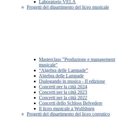
Laboratorio VELA
Progetti del dipartimento del liceo musicale
Masterclass "Produzione e management
musicale"
“Algebra delle Lampade”
Algebra delle Lampade
Dialogando in musica - II edizione
Concerti per la città 2024
Concerti per la città 2023
Concerti per la città 2022
Concerti dello Schloss Belvedere
Il liceo musicale a Wolfsburg
Progetti del dipartimento del liceo coreutico