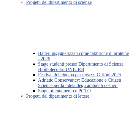
Progetti del dipartimento di scienze
Batteri ingegnerizzati come fabbriche di proteine
- 2026
Stage studenti presso Dipartimento di Scienze
Biomolecolari UNIURB
Festival del cinema per ragazzi Giffoni 2025
Adriatic Conservancy: Educazione e Citizen
Science per la tutela degli ambienti costieri
Stage orientamento e PCTO
Progetti del dipartimento di lettere