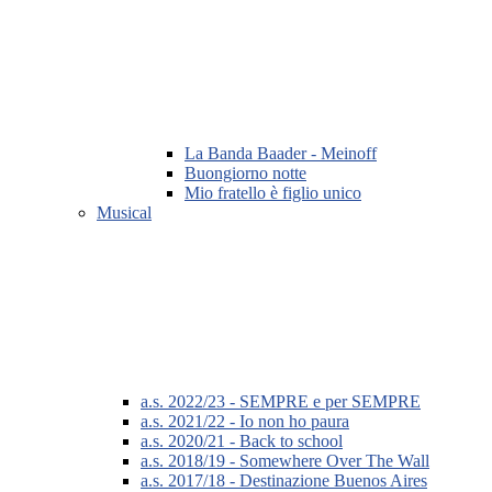
La Banda Baader - Meinoff
Buongiorno notte
Mio fratello è figlio unico
Musical
a.s. 2022/23 - SEMPRE e per SEMPRE
a.s. 2021/22 - Io non ho paura
a.s. 2020/21 - Back to school
a.s. 2018/19 - Somewhere Over The Wall
a.s. 2017/18 - Destinazione Buenos Aires